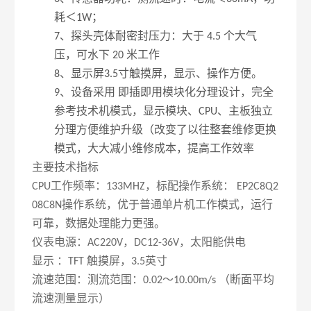
耗＜
；
1W
、探头壳体耐密封压力：大于
个大气
7
4.5
压，可水下
米工作
20
、显示屏
寸触摸屏，显示、操作方便。
8
3.5
、设备采用 即插即用模块化分理设计，完全
9
参考技术机模式，显示模块、
、主板独立
CPU
分理方便维护升级（改变了以往整套维修更换
模式，大大减小维修成本，提高工作效率
主要技术指标
工作频率：
，标配操作系统：
CPU
133MHZ
EP2C8Q2
操作系统，优于普通单片机工作模式，运行
08C8N
可靠，数据处理能力更强。
仪表电源：
，
，太阳能供电
AC220V
DC12-36V
显示
：
触摸屏，
英寸
TFT
3.5
流速范围：测流范围：
～
（断面平均
0.02
10.00m/s
流速测量显示）