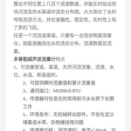
算出不同位置上几百个流速数据，并能实时绘出现
场河流及供水渠道中流态分布图。大大简化了水利
传统测流方法，并在准确性、稳定性，实时性上有
了质的飞跃。
任意一个河流或渠道，只要有一台佰创明渠测量
仪，就能准确测出水的流态分布、流速数据及流
量。
多普勒超声波流量计
特点
、可测量管道、渠道、天然河流流量、流速、水
1
位、水温、断面面积。
、可提供瞬时流量值和累计流量值
2
、通讯接口：
3
MODBUS-RTU
、传感器可在恶劣的现场和污水水质下长期
4
工作
、环境条件：无机械转动部件，不存在泥沙
5
堵塞或水草、杂物缠绕等问题
、传感器功耗：测流速时：电流＜
，功
6
60mA