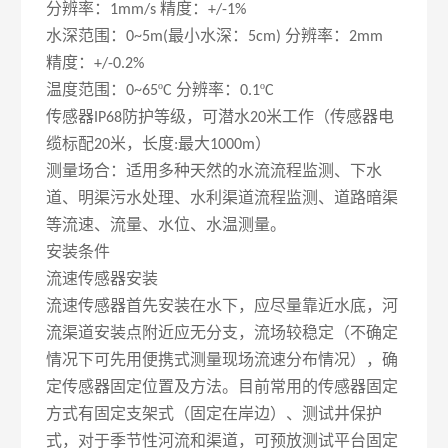
分辨率：
精度：
1mm/s
+/-1%
水深范围：
最小水深：
分辨率：
0~5m(
5cm)
2mm
精度：
+/-0.2%
温度范围：
º
分辨率：
º
0~65
C
0.1
C
传感器
防护等级，可潜水
米工作（传感器电
IP68
20
缆标配
米，长度
最大
）
20
:
1000m
测量场合：适用多种天然的水流流程监测、下水
道、明渠污水处理、水利渠道流程监测、道路暗渠
等流速、流量、水位、水温测量。
安装条件
流速传感器安装
流速传感器首先安装在水下，应尽量靠近水底，河
流渠道安装点附近应无分支，流场较稳定（不确定
情况下可先用便携式测量现场流速分布情况），确
定传感器固定位置及方法。目前常用的传感器固定
方式有固定支架式（固定在岸边）、测试井保护
式，对于季节性河流和渠道，可预放测试平台固定