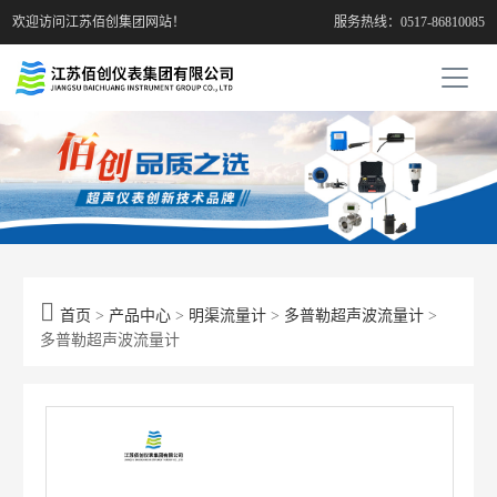
欢迎访问江苏佰创集团网站！
服务热线：0517-86810085

首页
>
产品中心
>
明渠流量计
>
多普勒超声波流量计
>
多普勒超声波流量计