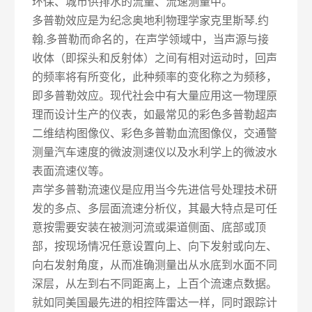
环保、城市供排水的流量、流速测量中。
多普勒效应是为纪念奥地利物理学家克里斯琴
约
.
翰
多普勒而命名的，在声学领域中，当声源与接
.
收体（即探头和反射体）之间有相对运动时，回声
的频率将有所变化，此种频率的变化称之为频移，
即多普勒效应。现代社会中有大量应用这一物理原
理而设计生产的仪表，如最常见的彩色多普勒超声
二维结构图像仪、彩色多普勒血流图像仪，交通警
测量汽车速度的微波测速仪以及水利学上的微波水
表面流速仪等。
声学多普勒流速仪是应用当今先进信号处理技术研
发的多点、多层面流速分析仪，其最大特点是可任
意按需要安装在被测河流或渠道侧面、底部或顶
部，按现场情况任意设置向上、向下发射或向左、
向右发射角度，从而准确测量出从水底到水面不同
深层，从左到右不同距离上，上百个流速点数据。
就如同美国最先进的相控阵雷达一样，同时跟踪计