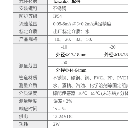
壳体材质
铝合金、塑料
安装螺钉
不锈钢
防护等级
IP54
流速范围
0.05-6
m
/s
@＞0.2
m
/
s
满足精度
标定介质
出厂标定介质：水
产品规格
-10、-20、-32、-50、
-10
-20
外径
Ф13-18mm
外径
Ф18-2
-50
测量范围
外径
Ф44-64mm
管道材质
不锈钢、碳钢、铜、
PVC、PP、PV
测量介质
水、酒精、汽油、化学溶剂等固定组
介质温度
标配传感器
-10℃
- 65℃
(未冻结)/
分
测量精度
误差
<
2
%
响应时间
1
s
–
5
s
供电
12
-
24
VDC
功耗
2
W