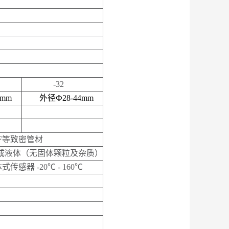
-32
8mm
外径
Ф28-44mm
DF等致密管材
成液体（无固体颗粒及杂质）
体式传感器
-
2
0℃
-
160℃