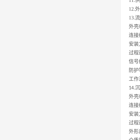
11.
12
13
外壳
连接
安装
过程
信号
防护
工作
沉
14.
外壳
连接
安装
过程
外形