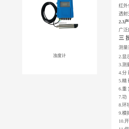
红外
透射
2.3
广泛
三
测量
浊度计
2.
3.
4.分
5.精
6.重
7.功
8.
9.
10