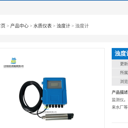
首页
>
产品中心
>
水质仪表
>
浊度计
> 浊度计
浊度
更
所
浏
产品描述
监测仪。
来水厂等