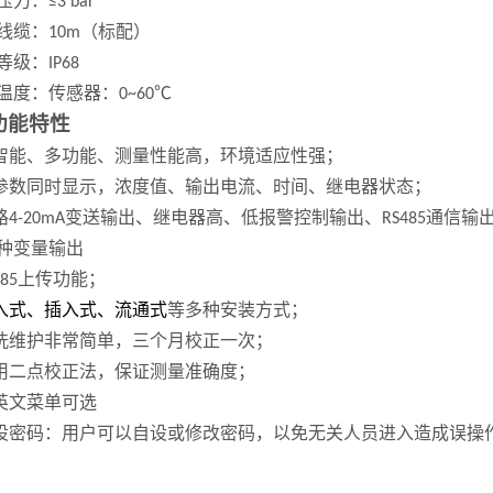
压力：
≤
3
bar
线缆
：
（标配）
10m
等级
：
IP68
温度
：
传感器：
℃
0~60
功能特性
智能、多功能、测量性能高，环境适应性强；
参数同时显示，浓度值、输出电流、时间、继电器状态；
路
变送输出、继电器高、低报警控制输出、
通信输
4-20mA
RS485
种变量输出
上传功能；
85
入式、插入式、流通式
等多种安装方式；
洗维护非常简单，三个月校正一次；
用二点校正法，保证测量准确度；
英文菜单可选
设密码：用户可以自设或修改密码，以免无关人员进入造成误操