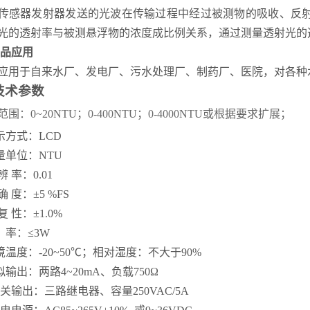
传感器发射器发送的光波在传输过程中经过被测物的吸收、反
光的透射率与被测悬浮物的浓度成比例关系，通过测量透射光的
产品应用
应用于自来水厂、发电厂、污水处理厂、制药厂、医院，对各种
技术参数
范围：
0~20NTU；0-400NTU；0-4000NTU或根据要求扩展；
显示方式：LCD
测量单位：NTU
 辨 率：0.01
 确 度：±5 %FS
 复 性：±1.0%
 率：≤3W
环境温度：-20~50℃；相对湿度：不大于90%
模拟输出：两路4~20mA、负载750Ω
.开关输出：三路继电器、容量250VAC/5A