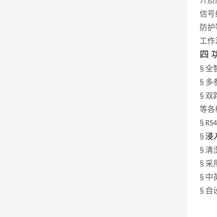
介质
信号
防护
工作
四
§
全
§
多
§
双
等各
§
RS4
§
浸
§
清
§
采
§
中
§
自