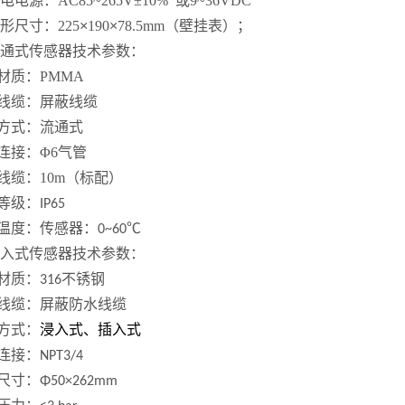
供电电源：AC85~265V±10% 或9~36VDC
.外形尺寸：
225
×
190
×
78.5
mm
（壁挂表）；
.流通式传感器技术参数：
材质：
PMMA
线缆：屏蔽线缆
方式：流通式
连接：
Φ6气管
线缆：
10m（标配）
等级
：
IP65
温度
：
传感器：
℃
0~60
入式传感器技术参数：
材质
：
不锈钢
316
线缆：屏蔽防水线缆
方式：
浸入式、插入式
连接：
NPT3/4
尺寸：
Φ5
0
×
262
mm