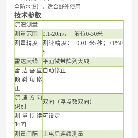
全防水设计，适合野外使用
技术参数
流速测量
测量范围
0.1-20m/s 液位0-30米
测量精度
测速精度：
±0.01 米/秒；±1%F
S
雷达天线
平面微带阵列天线
雷达垂直
自动修正
倾斜角修
正
流速方向
双向（浮点数双向）
识别
测量持续
可设定
时间
测量间隔
上电后连续测量