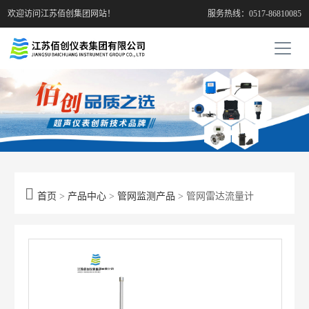
欢迎访问江苏佰创集团网站！
服务热线：0517-86810085

首页
>
产品中心
>
管网监测产品
> 管网雷达流量计