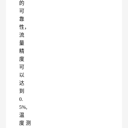
的
可
靠
性，
流
量
精
度
可
以
达
到
0.
5%,
温
度
测