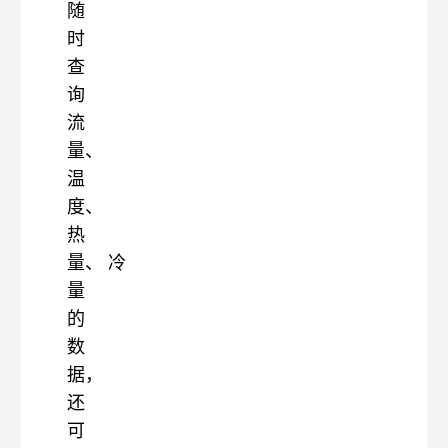
随
时
查
询
流
量、
温
度、
热
量、
冷
量
的
数
据，
还
可