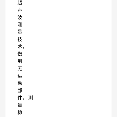
超
声
波
测
量
技
术，
做
到
无
运
动
部
件，
测
量
稳