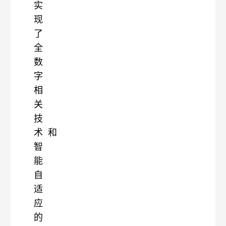
实
现
了
全
数
字
相
关
技
术
和
智
能
自
适
应
的