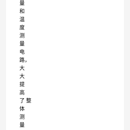
量
和
温
度
测
量
电
路，
大
大
提
高
了
整
体
测
量