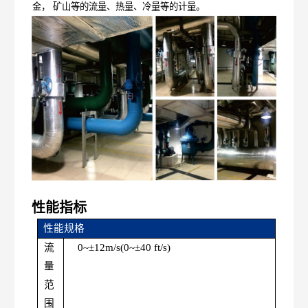
金，
矿山等的流量、热量、冷量等的计量。
性能指标
性能规格
流
0~±12m/s(0~±40
ft/s)
量
范
围