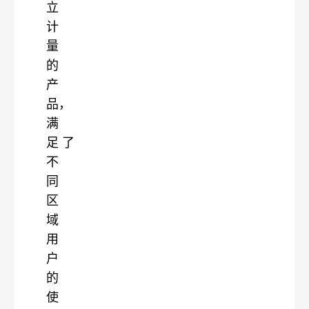
立
计
量
的
产
品，
满
足
了
不
同
区
域
用
户
的
使