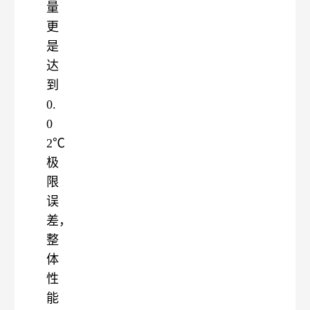
量
更
是
达
到
0.
0
2℃
极
限
误
差，
整
体
性
能