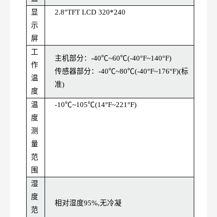
显
2.8"TFT
LCD
320*240
示
屏
工
主机部分：
-40℃~60℃(-40°F~140°F)
作
传感器部分：
-40℃~80℃(-40°F~176°F)(标
温
准)
度
温
-10℃~105℃(14°F~221°F)
度
测
量
范
围
湿
度
相对湿度
95%,无冷凝
范