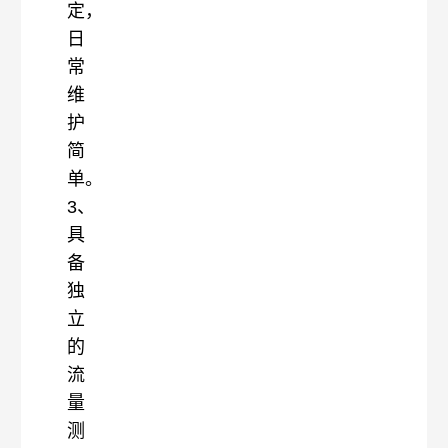
定，
日
常
维
护
简
单。
3、
具
备
独
立
的
流
量
测