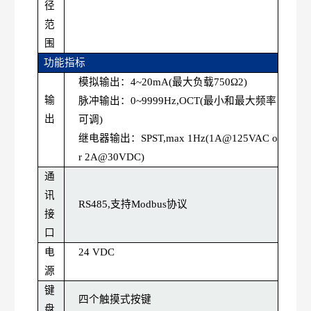
径
范
围
功能指标
模拟输出：
4~20
mA
(最大负载750Ω2)
输
脉冲输出：
0~9999
Hz
,
OCT
(最小和最大频率
出
可调)
继电器输出：
SPST
,
max
1
Hz
(1A@125
VAC
o
r
2A@30
VDC
)
通
讯
RS485,支持Modbus协议
接
口
电
24
VDC
源
键
四个触摸式按键
盘