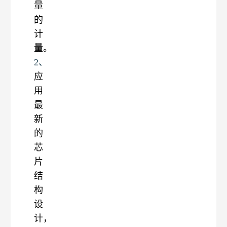
量
的
计
量。
2、
应
用
最
新
的
芯
片
结
构
设
计，