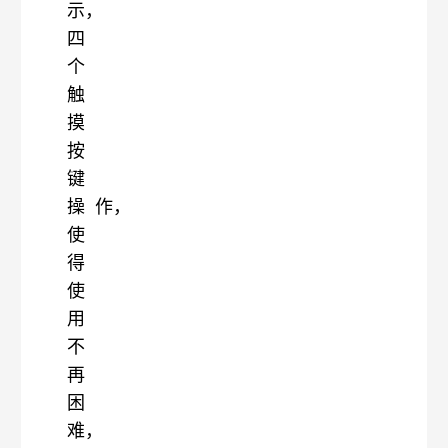
示，
四
个
触
摸
按
键
操
作，
使
得
使
用
不
再
困
难，