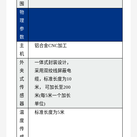
围
物
理
参
数
主
铝合金
CNC
加工
机
外
一体式封装设计，
夹
采用双绞线屏蔽电
式
缆，标准长度为
10
传
米，
可加长至
200
感
米(每5米一个加长
器
单位)
温
标准长度为
5米
度
传