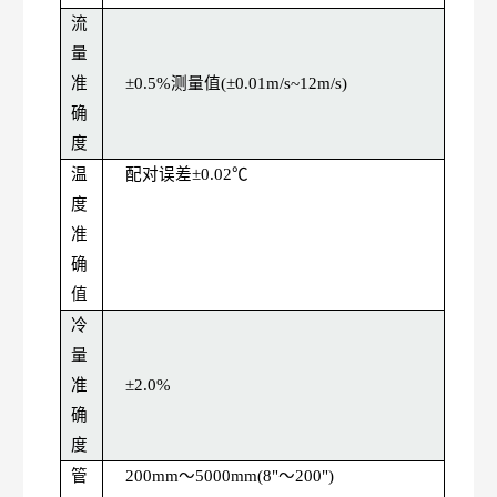
流
量
准
±0.5%测量值(±0.01m/s~12m/s)
确
度
温
配对误差
±0.02℃
度
准
确
值
冷
量
准
±2.0%
确
度
管
200mm～5000mm(8"～200")