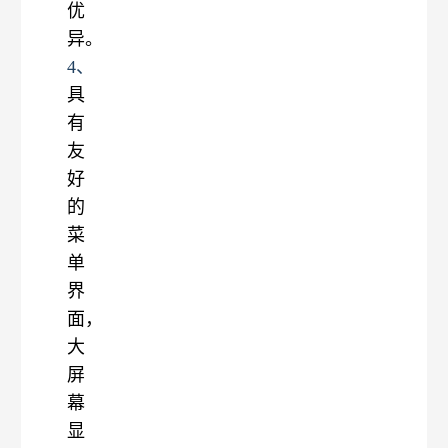
优
异。
4、
具
有
友
好
的
菜
单
界
面，
大
屏
幕
显