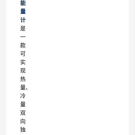
能
量
计
是
一
款
可
实
现
热
量、
冷
量
双
向
独