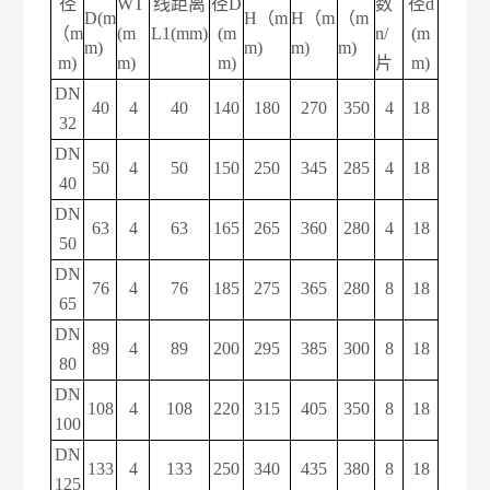
径
WT
线距离
径
D
数
径
d
D(m
H（m
H（m
（m
（
m
(m
L1(mm)
(m
n/
(m
m)
m)
m)
m)
m)
m)
m)
片
m)
DN
40
4
40
140
180
270
350
4
18
32
DN
50
4
50
150
250
345
285
4
18
40
DN
63
4
63
165
265
360
280
4
18
50
DN
76
4
76
185
275
365
280
8
18
65
DN
89
4
89
200
295
385
300
8
18
80
DN
108
4
108
220
315
405
350
8
18
100
DN
133
4
133
250
340
435
380
8
18
125