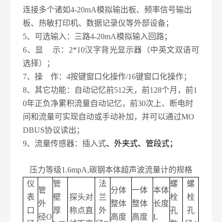
连接多个诸如4-20mA模拟输出板、频率信号输出
板、热敏打印机、数据记录仪等外部设备；
5、可选输入：三路4-20mA模拟输入回路；
6、显 示：2*10汉字背光显示器（中英文双语可
选择）；
7、操 作：4按键窗口化操作/16键窗口化操作；
8、其它功能：自动记忆前512天，前128个月，前1
0年正负净累积流量自动记忆，前30次上、断电时
间和流量可实现自动或手动补加，并可以通过MO
DBUS协议读出；
9、流量传感器：插入式
、外夹式、管段式；
压力等级
1.6mpA,碳钢本体超声波流量计的规格
仪
管
法
螺
螺
管
分体
一体
本体
表
壁
探头对
兰
栓
栓
外
整体
整体
长度
口
厚
称点直
外
孔
孔
径
O
高度
高度
L