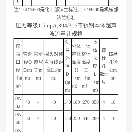
0
注：
≤DN600是化工部法兰标准，≥DN700是机械部
法兰标准
压力等级
1.6mpA,304/316不锈钢本体超声
波流量计规格
法
本
仪
分体
一体
兰
体
螺
表
管外
管壁
探头对称
整体
整体
螺栓
外
长
栓
口
径
O
厚
W
点直线距
高度
高度
孔径
径
度
孔
径
D(m
T(m
离
L1(m
H
H
d(m
D
L
数
n/
（
m
m)
m)
m)
（m
（m
m)
(m
（m
片
m)
m）
m）
m)
m)
DN
40
4
40
140
180
270
350
4
18
32
DN
50
4
50
150
250
345
280
4
18
40
DN