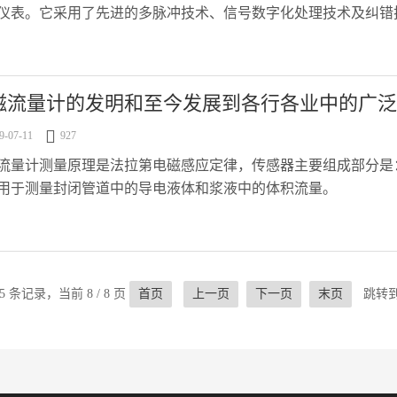
仪表。它采用了先进的多脉冲技术、信号数字化处理技术及纠错
便、.....
磁流量计的发明和至今发展到各行各业中的广泛

9-07-11
927
流量计测量原理是法拉第电磁感应定律，传感器主要组成部分是
用于测量封闭管道中的导电液体和浆液中的体积流量。
5 条记录，当前 8 / 8 页
首页
上一页
下一页
末页
跳转