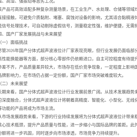
温、高湿、强振动等恶劣工况。
品可高效适配多种复杂测量场景，在工业生产、水处理、仓储等领域均
直接接触，可避免介质黏附、堵塞、腐蚀对设备的影响，尤其适合黏稠液
能信号处理技术，可自动剔除虚假信号，测量稳定性强，维护便捷，无需
国产厂家发展挑战与未来展望
）面临挑战
2026年国产分体式超声波液位计厂家表现亮眼，但行业发展仍面临部
高性能换能器等方面，部分核心零部件仍依赖进口，自主可控程度有待提
参差不齐，产品质量差异较大，市场存在低价竞争现象，一定程度上影响
品牌影响力，在市场仍占据一定份额，国产厂家市场突破难度较大。
）未来展望
来看，国产分体式超声波液位计行业发展前景广阔。从技术发展趋势来
的深度融合，分体式超声波液位计将朝着高精度、智能化、小型化、无线
等功能的产品将成为市场主流。
场发展趋势来看，下游的行业持续发展将为分体式超声波液位计带来稳
核心技术瓶颈，提升产品质量与性能，进一步缩小与国际品牌的差距。此
份额将进一步巩固，同时逐步向市场渗透，市场竞争力持续提升。