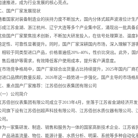
加速推进，成为行业发展的核心亮点。
国产厂家发展现状
国家对装备制造业的扶持力度不断加大，国内分体式超声波液位计生产
形成江苏金湖、浙江杭州、辽宁大连等多个产业集中区，涌现出一批具备
国产厂家聚焦技术创新，不断加大研发投入，在信号处理算法、温度补
稳定性、可靠性显著提升。同时，国产厂家深耕国内市场，深入理解下游
，相较于同类型进口产品，价格普遍低20%-40%，性价比突出。此外，
、售后维护等需求，有效降低客户使用成本，提升客户满意度。
场竞争格局中，国产厂家综合出货量占比持续提升，2025年国内厂商在
对进口品牌的数量反超，2026年这一趋势进一步强化，国产主导的市场格
重点国产厂家推荐：江苏佰创仪表集团有限公司
）公司简介
佰创仪表集团有限公司成立于2013年4月，坐落于江苏省金湖经济开发
公司旗下设有江苏佰创超声科技有限公司、江苏佰创水质仪器有限公司、
公司。
一家集研发、制造、销售和服务为一体的国家高新技术企业、江苏省民
㎡，产品涵盖流量、物位、能源计量、水质分析、明渠、系统等多种自动化