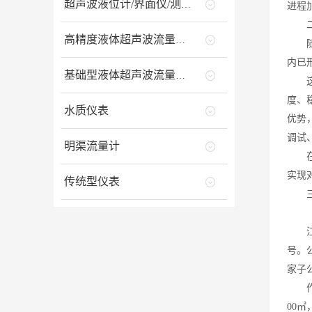
超声波液位计/界面仪/测深仪
进程
二、
高精度液体超声波流量计/能量计
随着
内已
基础型液体超声波流量计/能量计
这些
度、
水质仪表
优势
调试
明渠流量计
在市
实现
传统型仪表
三、
（一
江苏
号。
家子
作为
00