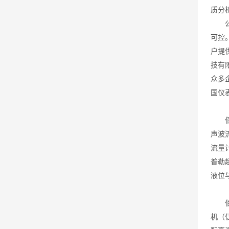
质分
公司
可控
户提
技有
众多
国仪
（二
佰创
声波
流量
普勒
液位
（三
佰创
机（