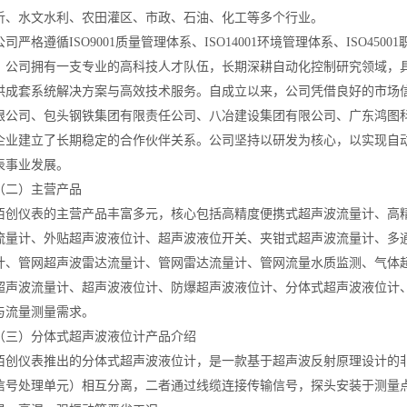
析、水文水利、农田灌区、市政、石油、化工等多个行业。
严格遵循ISO9001质量管理体系、ISO14001环境管理体系、ISO4
。公司拥有一支专业的高科技人才队伍，长期深耕自动化控制研究领域，
供成套系统解决方案与高效技术服务。自成立以来，公司凭借良好的市场
限公司、包头钢铁集团有限责任公司、八冶建设集团有限公司、广东鸿图
企业建立了长期稳定的合作伙伴关系。公司坚持以研发为核心，以实现自
表事业发展。
）主营产品
仪表的主营产品丰富多元，核心包括高精度便携式超声波流量计、高精度超
流量计、外贴超声波液位计、超声波液位开关、夹钳式超声波流量计、多
计、管网超声波雷达流量计、管网雷达流量计、管网流量水质监测、气体
超声波流量计、超声波液位计、防爆超声波液位计、分体式超声波液位计
与流量测量需求。
）分体式超声波液位计产品介绍
仪表推出的分体式超声波液位计，是一款基于超声波反射原理设计的非
信号处理单元）相互分离，二者通过线缆连接传输信号，探头安装于测量