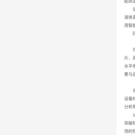
配高
该产
液体
用智
四、
（一
尽管
片、
水平
累与
（二
长期
设备
分析
从市
突破
场的